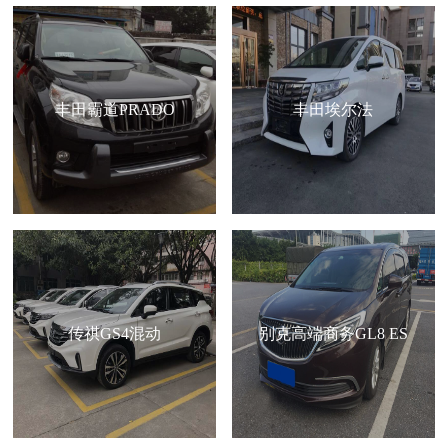
丰田霸道PRADO
丰田埃尔法
传祺GS4混动
别克高端商务GL8 ES