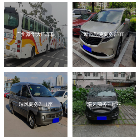
广州豪华大巴车队
新款别克商务653T
瑞风商务7-11座
瑞风商务7-11座