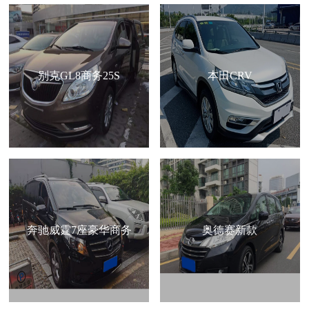
别克GL8商务25S
本田CRV
奔驰威霆7座豪华商务
奥德赛新款